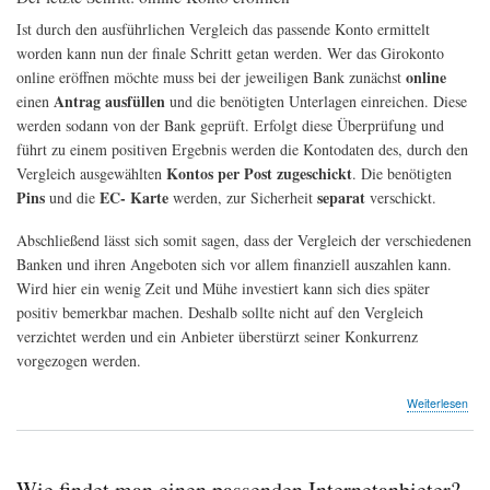
Ist durch den ausführlichen Vergleich das passende Konto ermittelt
worden kann nun der finale Schritt getan werden. Wer das Girokonto
online
online eröffnen möchte muss bei der jeweiligen Bank zunächst
Antrag ausfüllen
einen
und die benötigten Unterlagen einreichen. Diese
werden sodann von der Bank geprüft. Erfolgt diese Überprüfung und
führt zu einem positiven Ergebnis werden die Kontodaten des, durch den
Kontos per Post zugeschickt
Vergleich ausgewählten
. Die benötigten
Pins
EC- Karte
separat
und die
werden, zur Sicherheit
verschickt.
Abschließend lässt sich somit sagen, dass der Vergleich der verschiedenen
Banken und ihren Angeboten sich vor allem finanziell auszahlen kann.
Wird hier ein wenig Zeit und Mühe investiert kann sich dies später
positiv bemerkbar machen. Deshalb sollte nicht auf den Vergleich
verzichtet werden und ein Anbieter überstürzt seiner Konkurrenz
vorgezogen werden.
übe
Weiterlesen
Gir
onli
eröf
–
Wie findet man einen passenden Internetanbieter?