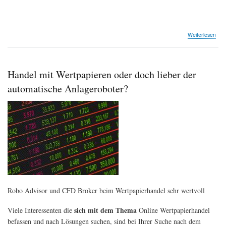
übe
Weiterlesen
Die
Was
sie
geh
Handel mit Wertpapieren oder doch lieber der
(fas
nich
automatische Anlageroboter?
Robo Advisor und CFD Broker beim Wertpapierhandel sehr wertvoll
sich mit dem Thema
Viele Interessenten die
Online Wertpapierhandel
befassen und nach Lösungen suchen, sind bei Ihrer Suche nach dem