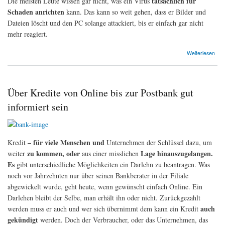
tatsächlich für
Die meisten Leute wissen gar nicht, was ein Virus
Schaden anrichten
kann. Das kann so weit gehen, dass er Bilder und
Dateien löscht und den PC solange attackiert, bis er einfach gar nicht
mehr reagiert.
übe
Weiterlesen
Ein
Vir
schü
Ihre
Über Kredite von Online bis zur Postbank gut
Ger
informiert sein
– für viele Menschen und
Kredit
Unternehmen der Schlüssel dazu, um
zu kommen, oder
Lage hinauszugelangen.
weiter
aus einer misslichen
Es
gibt unterschiedliche Möglichkeiten ein Darlehn zu beantragen. Was
noch vor Jahrzehnten nur über seinen Bankberater in der Filiale
abgewickelt wurde, geht heute, wenn gewünscht einfach Online. Ein
Darlehen bleibt der Selbe, man erhält ihn oder nicht. Zurückgezahlt
auch
werden muss er auch und wer sich übernimmt dem kann ein Kredit
gekündigt
werden. Doch der Verbraucher, oder das Unternehmen, das