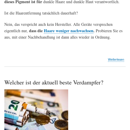
dieses Pigment ist für
dunkle Haare und dunkle Haut verantwortlich.
Ist die Haarentfernung tatsächlich dauerhaft?
Nein, das verspricht auch kein Hersteller. Alle Geräte versprechen
dass die
Haare weniger nachwachsen
.
eigentlich nur,
Probieren Sie es
aus, mit einer Nachbehandlung ist dann alles wieder in Ordnung.
übe
Weiterlesen
Für
imm
glat
Hau
Welcher ist der aktuell beste Verdampfer?
dan
IPL