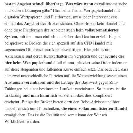
besten
schnell überfragt. Was wäre wenn
Angebot
es vollautomatische
und sichere Lösungen gäbe? Hier beim Thema Wertpapierhandel mit
digitalen Wertpapieren und Plattformen, muss jeder Interessent erst
das Angebot der
einmal
Broker sichten. Ohne Broker kein Handel und
auch kein vollautomatisiertes
ohne diese Plattformen der Anbieter
System,
mit dem man einfach und sicher den Gewinn erzielt. Es gibt
beispielsweise Broker, die sich speziell auf den CFD Handel mit
sogenannten Differenzkontrakten beschäftigen. Hier geht es um
Kunde der
Aktienkurse und deren Kursverhalten im Vergleich und der
hier beim Wertpapierhandel
teil nimmt, platziert seine Order indem er
auf diese steigenden und fallenden Kurse einfach setzt. Das bedeutet, dass
hier zwei unterschiedliche Parteien auf die Wertentwicklung setzen einen
Austausch vereinbaren und
die Erträge des Basiswert gegen Zins-
So
Zahlungen bei einer bestimmten Laufzeit vereinbaren.
in etwa ist die
und man kann
Erklärung
sich vorstellen, dass dies kompliziert
erscheint. Einige der Broker bieten dazu den Robo-Advisor und hier
die einen vollautomatisierten Handel
handelt es sich um IT Techniken,
ermöglichen. Das ist die Realität und somit kann der Wunsch
Wirklichkeit werden.