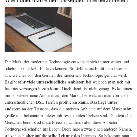
Verg
der
ver
Dir
Der Markt der modernen Technologie entwickelt sich immer weiter und
scheint absolut kein Ende zu kennen. So sieht es auch mit dem Internet
aus, welches von den Geräten der modernen Technologie genutzt wird.
sehr viele unterschiedliche Anbieter, bei
Es gibt
welchen man sich mit
versorgen lassen kann. Doch
Internet
damit ist nicht genug. Es kommen
immer wieder neue Anbieter auf den Markt, bei welchen man von vielen
kann. Das liegt unter
unterschiedlichen DSL Tarifen profitieren
anderem
sehr
an der Tatsache, dass die meisten Anbieter auf dem Markt
große
und bekannte Anbieter mit respektablen Preisen sind. Da nicht alle
Menschen bereit sind diese Preise zu zahlen, rufen diese Anbieter
Tochtergesellschaften ins Leben. Diese haben zwar einen anderen Namen,
aber
selbe Leitung des
stützen sich
auf die
Internets. So bekommt man