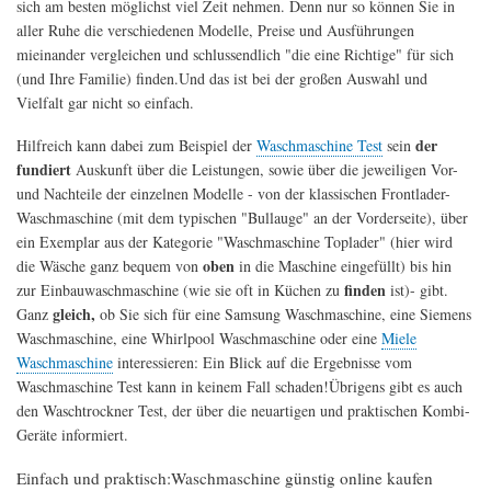
sich am besten möglichst viel Zeit nehmen. Denn nur so können Sie in
aller Ruhe die verschiedenen Modelle, Preise und Ausführungen
mieinander vergleichen und schlussendlich "die eine Richtige" für sich
(und Ihre Familie) finden.Und das ist bei der großen Auswahl und
Vielfalt gar nicht so einfach.
der
Hilfreich kann dabei zum Beispiel der
Waschmaschine Test
sein
fundiert
Auskunft über die Leistungen, sowie über die jeweiligen Vor-
und Nachteile der einzelnen Modelle - von der klassischen Frontlader-
Waschmaschine (mit dem typischen "Bullauge" an der Vorderseite), über
ein Exemplar aus der Kategorie "Waschmaschine Toplader" (hier wird
oben
die Wäsche ganz bequem von
in die Maschine eingefüllt) bis hin
finden
zur Einbauwaschmaschine (wie sie oft in Küchen zu
ist)- gibt.
gleich,
Ganz
ob Sie sich für eine Samsung Waschmaschine, eine Siemens
Waschmaschine, eine Whirlpool Waschmaschine oder eine
Miele
Waschmaschine
interessieren: Ein Blick auf die Ergebnisse vom
Waschmaschine Test kann in keinem Fall schaden!Übrigens gibt es auch
den Waschtrockner Test, der über die neuartigen und praktischen Kombi-
Geräte informiert.
Einfach und praktisch:Waschmaschine günstig online kaufen