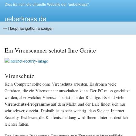
Direkt
Dies ist nicht die offizielle Website der "ueberkrass".
Achtung
zum
ueberkrass.de
Inhalt
— Hauptnavigation anzeigen
Hauptnavigation
Impressum und Datenschutz
Startseite
Vorteile beim Tagesgeld
Ein Virenscanner schützt Ihre Geräte
Virenschutz
Kein Computer sollte ohne Virenschutz arbeiten. Es drohen viele
Gefahren, die ein Virenscanner ausschalten kann. Der PC muss geschützt
viele
werden, aber welcher Virenscanner ist nun der Richtige. Es sind
Virenschutz-Programme
auf dem Markt und der Laie findet sich nur
sehr schwer zurecht. Deshalb ist es sehr wichtig, dass Sie den Internet
Security Test lesen, die Kaufentscheidung wird Ihnen hinterher deutlich
leichter fallen.
von Experten sehr sorgfältig
Der Antivirus Programme Test wurde