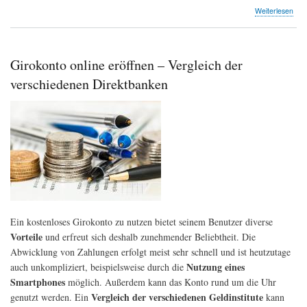
übe
Weiterlesen
Han
mit
Wer
ode
Girokonto online eröffnen – Vergleich der
doc
lieb
verschiedenen Direktbanken
der
aut
Anl
Ein kostenloses Girokonto zu nutzen bietet seinem Benutzer diverse
Vorteile
und erfreut sich deshalb zunehmender Beliebtheit. Die
Abwicklung von Zahlungen erfolgt meist sehr schnell und ist heutzutage
Nutzung eines
auch unkompliziert, beispielsweise durch die
Smartphones
möglich. Außerdem kann das Konto rund um die Uhr
Vergleich der verschiedenen Geldinstitute
genutzt werden. Ein
kann