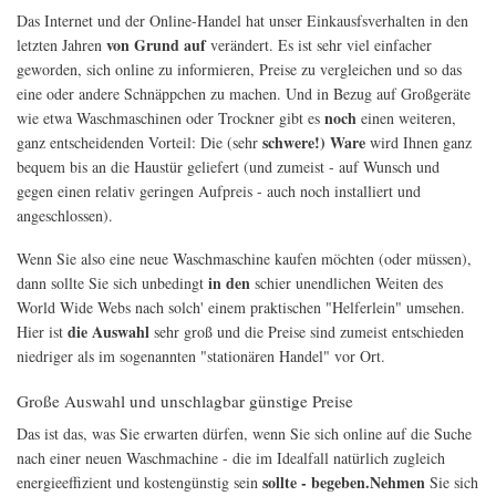
Das Internet und der Online-Handel hat unser Einkausfsverhalten in den
von Grund auf
letzten Jahren
verändert. Es ist sehr viel einfacher
geworden, sich online zu informieren, Preise zu vergleichen und so das
eine oder andere Schnäppchen zu machen. Und in Bezug auf Großgeräte
noch
wie etwa Waschmaschinen oder Trockner gibt es
einen weiteren,
schwere!) Ware
ganz entscheidenden Vorteil: Die (sehr
wird Ihnen ganz
bequem bis an die Haustür geliefert (und zumeist - auf Wunsch und
gegen einen relativ geringen Aufpreis - auch noch installiert und
angeschlossen).
Wenn Sie also eine neue Waschmaschine kaufen möchten (oder müssen),
in den
dann sollte Sie sich unbedingt
schier unendlichen Weiten des
World Wide Webs nach solch' einem praktischen "Helferlein" umsehen.
die Auswahl
Hier ist
sehr groß und die Preise sind zumeist entschieden
niedriger als im sogenannten "stationären Handel" vor Ort.
Große Auswahl und unschlagbar günstige Preise
Das ist das, was Sie erwarten dürfen, wenn Sie sich online auf die Suche
nach einer neuen Waschmachine - die im Idealfall natürlich zugleich
sollte - begeben.Nehmen
energieeffizient und kostengünstig sein
Sie sich